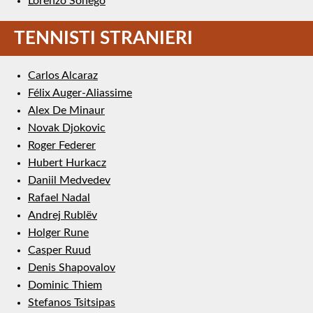
Lorenzo Sonego
TENNISTI STRANIERI
Carlos Alcaraz
Félix Auger-Aliassime
Alex De Minaur
Novak Djokovic
Roger Federer
Hubert Hurkacz
Daniil Medvedev
Rafael Nadal
Andrej Rublëv
Holger Rune
Casper Ruud
Denis Shapovalov
Dominic Thiem
Stefanos Tsitsipas