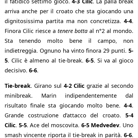
il fatidico settimo gioco.
4-3 Cilic
. La palla break
arriva anche per il croato che sta giocando una
dignitosissima partita ma non concretizza.
4-4
.
Finora Cilic riesce a
tenere botta
al n°2 al mondo.
Sta tenendo molto bene il campo, non
indietreggia. Ognuno ha vinto finora 29 punti.
5-
5
. Cilic è almeno al tie-break.
6-5
. Si va al gioco
decisivo.
6-6
.
Tie-break
. Girano sul
4-2 Cilic
grazie al secondo
minibreak. Marin indipendentemente dal
risultato finale sta giocando molto bene.
4-4
.
Grande costruzione d’attacco del croato.
5-4
Cilic
.
5-5
. Ace del moscovita.
6-5 Medvedev
. Uno
smash vincente riporta il tie-break in parità.
6-6
.