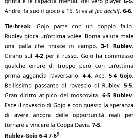
grinta e le capacità mentali del vero player.
6-5
.
Andrej fa suo il gioco a 15. Si va al
jeu decisif
.
6-6
.
Tie-break
. Gojo parte con un doppio fallo.
Rublev gioca un’ottima volée. Borna valuta male
una palla che finisce in campo.
3-1 Rublev
.
Girano sul
4-2
per il russo. Gojo ha commesso
qualche errore di troppo però con un’ottima
prima aggancia l’avversario.
4-4
. Ace.
5-4 Gojo
.
Bellissimo passante di rovescio di Rublev.
5-5
.
Gran diritto atipico del moscovita.
6-5
Rublev
.
Esce il rovescio di Gojo e con questo la speranza
di avere ancora delle opportunità reali per
tornare a vincere la Coppa Davis.
7-5
.
5
Rublev-Gojo 6-4 7-6