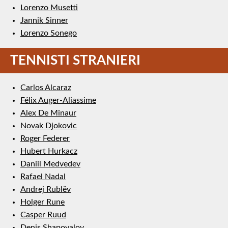
Lorenzo Musetti
Jannik Sinner
Lorenzo Sonego
TENNISTI STRANIERI
Carlos Alcaraz
Félix Auger-Aliassime
Alex De Minaur
Novak Djokovic
Roger Federer
Hubert Hurkacz
Daniil Medvedev
Rafael Nadal
Andrej Rublëv
Holger Rune
Casper Ruud
Denis Shapovalov