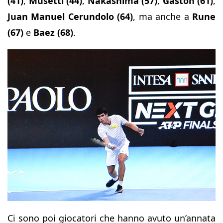
(41)
,
Musetti (44)
,
Nakashima (57)
,
Gaston (61)
,
Juan Manuel Cerundolo (64)
, ma anche a
Rune
(67)
e
Baez (68)
.
Ci sono poi giocatori che hanno avuto un’annata