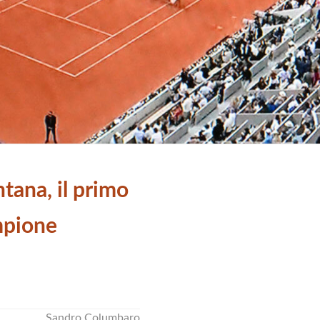
tana, il primo
mpione
Sandro Columbaro