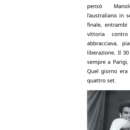
pensò Manol
l’australiano in s
finale, entrambi
vittoria cont
abbracciava, pi
liberazione. Il 3
sempre a Parigi,
Quel giorno era l
quattro set.