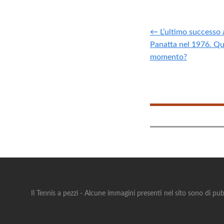
← L’ultimo successo a
Panatta nel 1976. Qu
momento?
Il Tennis a pezzi - Alcune immagini presenti nel sito sono di pub