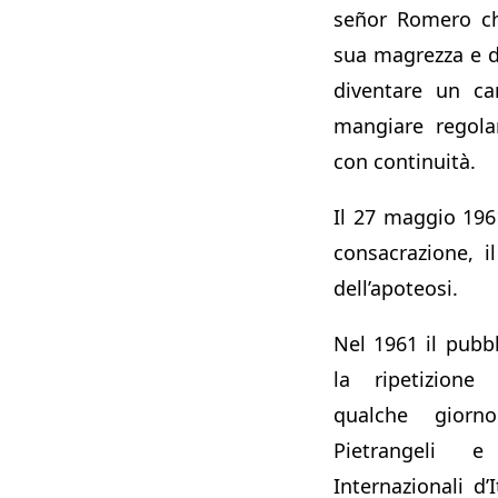
señor Romero ch
sua magrezza e da
diventare un ca
mangiare regola
con continuità.
Il 27 maggio 1961
consacrazione, i
dell’apoteosi.
Nel 1961 il pubb
la ripetizione 
qualche gior
Pietrangeli 
Internazionali d’I