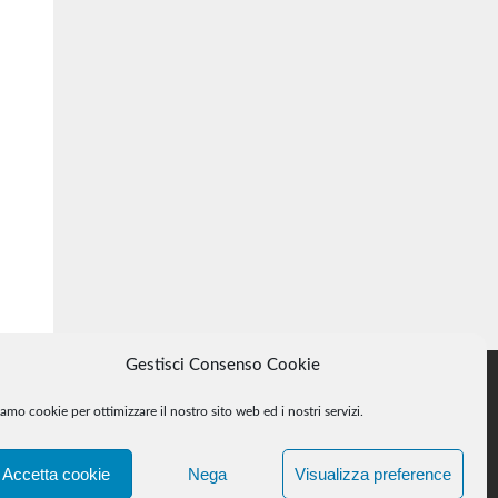
Gestisci Consenso Cookie
amo cookie per ottimizzare il nostro sito web ed i nostri servizi.
e, se ne faccia comunicazione e si provvederà alla loro rimozione.
Accetta cookie
Nega
Visualizza preference