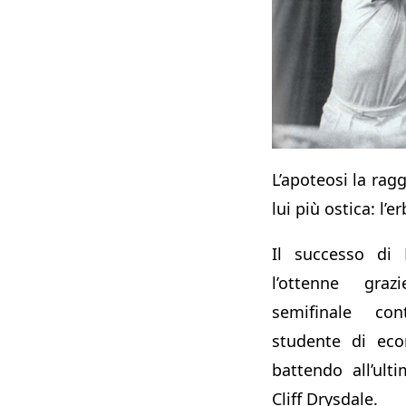
L’apoteosi la ragg
lui più ostica: l’er
Il successo di 
l’ottenne graz
semifinale con
studente di ec
battendo all’ult
Cliff Drysdale.