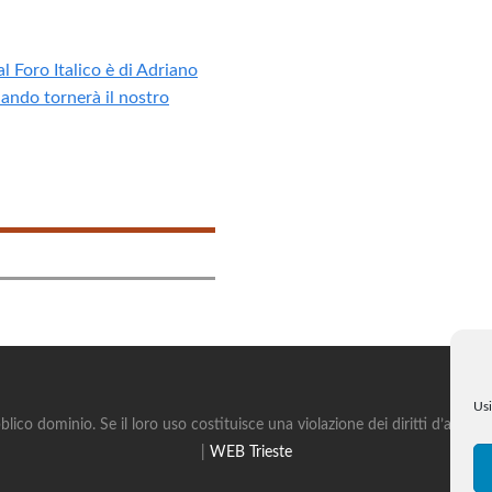
l Foro Italico è di Adriano
ando tornerà il nostro
Usi
blico dominio. Se il loro uso costituisce una violazione dei diritti d’autor
|
WEB Trieste