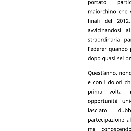
portato part
maiorchino che 
finali del 201
avvicinandosi a
straordinaria p
Federer quando p
dopo quasi sei or
Quest’anno, nono
e con i dolori ch
prima volta 
opportunità uni
lasciato dub
partecipazione 
ma conoscendo