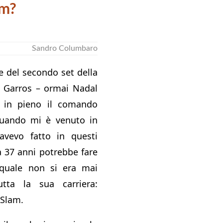
am?
Sandro Columbaro
e del secondo set della
d Garros – ormai Nadal
 in pieno il comando
 quando mi è venuto in
vevo fatto in questi
a 37 anni potrebbe fare
 quale non si era mai
utta la sua carriera:
 Slam.