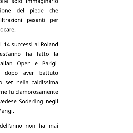
ile solo immaginarlo
zione del piede che
iltrazioni pesanti per
iocare.
i 14 successi al Roland
est’anno ha fatto la
ralian Open e Parigi.
a dopo aver battuto
o set nella caldissima
urne fu clamorosamente
svedese Soderling negli
Parigi.
dell’anno non ha mai