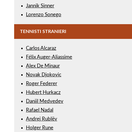
Jannik Sinner
Lorenzo Sonego
TENNISTI STRANIERI
Carlos Alcaraz
Félix Auger-Aliassime
Alex De Minaur
Novak Djokovic
Roger Federer
Hubert Hurkacz
Daniil Medvedev
Rafael Nadal
Andrej Rublëv
Holger Rune