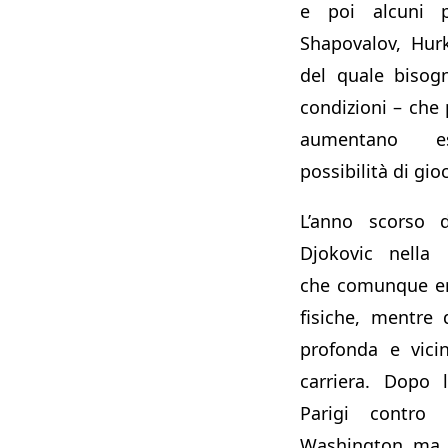
e poi alcuni p
Shapovalov, Hurka
del quale bisogn
condizioni – che 
aumentano es
possibilità di gio
L’anno scorso d
Djokovic nella 
che comunque er
fisiche, mentre
profonda e vicin
carriera. Dopo 
Parigi contro
Washington ma 