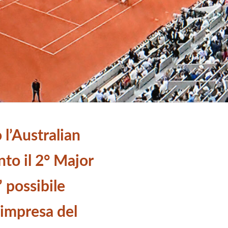
l’Australian
to il 2° Major
’ possibile
’impresa del