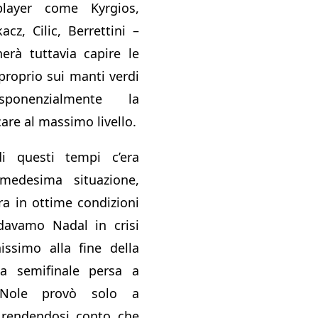
layer come Kyrgios,
cz, Cilic, Berrettini –
erà tuttavia capire le
proprio sui manti verdi
ponenzialmente la
care al massimo livello.
i questi tempi c’era
medesima situazione,
a in ottime condizioni
 davamo Nadal in crisi
issimo alla fine della
la semifinale persa a
 Nole provò solo a
rendendosi conto che