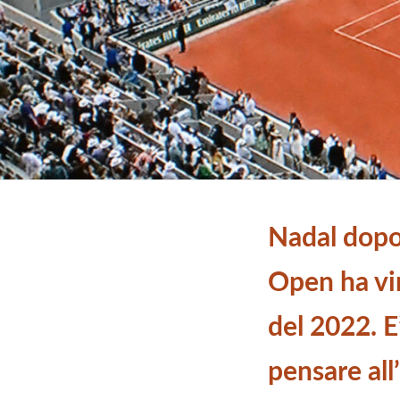
Nadal dopo 
Open ha vin
del 2022. E
pensare all