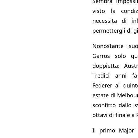
Sembra impossib
visto la condi
necessita di inf
permettergli di g
Nonostante i suo
Garros solo qu
doppietta: Aust
Tredici anni f
Federer al quint
estate di Melbo
sconfitto dallo 
ottavi di finale a 
Il primo Major 