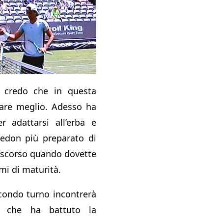
n credo che in questa
fare meglio. Adesso ha
er adattarsi all’erba e
ledon più preparato di
 scorso quando dovette
ami di maturità.
econdo turno incontrerà
s che ha battuto la