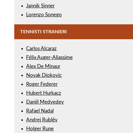
Jannik Sinner
Lorenzo Sonego
TENNISTI STRANIERI
Carlos Alcaraz
Félix Auger-Aliassime
Alex De Minaur
Novak Djokovic
Roger Federer
Hubert Hurkacz
Daniil Medvedev
Rafael Nadal
Andrej Rublëv
Holger Rune