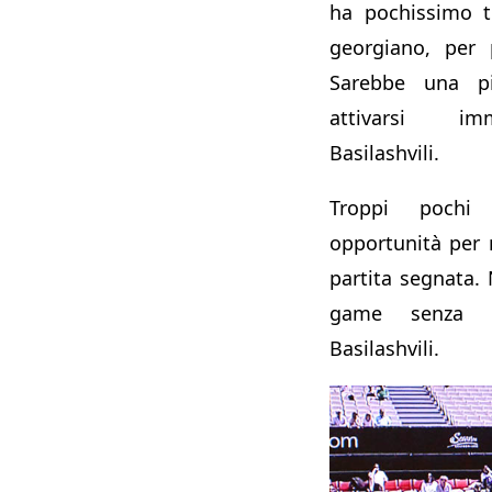
ha pochissimo t
georgiano, per 
Sarebbe una pi
attivarsi im
Basilashvili.
Troppi pochi 
opportunità per r
partita segnata.
game senza ri
Basilashvili.