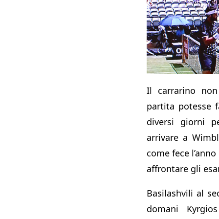
Il carrarino no
partita potesse 
diversi giorni p
arrivare a Wimb
come fece l’anno
affrontare gli es
Basilashvili al s
domani Kyrgio