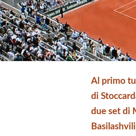
Al primo tu
di Stoccard
due set di 
Basilashvili