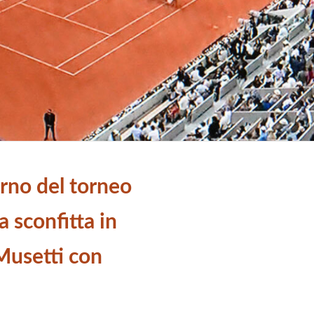
rno del torneo
a sconfitta in
Musetti con