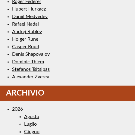
Roger Federer
Hubert Hurkacz
Daniil Medvedev
Rafael Nadal
Andrej Rublëv
Holger Rune
Casper Ruud
Denis Shapovalov
Dominic Thiem
Stefanos Tsitsipas
Alexander Zverev
ARCHIVIO
2026
Agosto
Luglio
Giugno