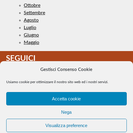
Ottobre
Settembre
Agosto
Luglio
Giugno
Maggio
SEGUICI
Gestisci Consenso Cookie
Usiamo cookie per ottimizzare il nostro sito web ed i nostri servizi.
Accetta cookie
Il Tennis a pezzi - Alcune immagini presenti nel sito sono di
Nega
pubblico dominio. Se il loro uso costituisce una violazione dei
diritti d’autore, se ne faccia comunicazione e si provvederà alla
Visualizza preference
loro rimozione. |
WEB Trieste