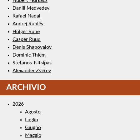
Hubert Hurkacz
Daniil Medvedev
Rafael Nadal
Andrej Rublëv
Holger Rune
Casper Ruud
Denis Shapovalov
Dominic Thiem
Stefanos Tsitsipas
Alexander Zverev
ARCHIVIO
2026
Agosto
Luglio
Giugno
Maggio