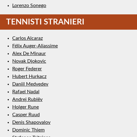
Lorenzo Sonego
TENNISTI STRANIERI
Carlos Alcaraz
Félix Auger-Aliassime
Alex De Minaur
Novak Djokovic
Roger Federer
Hubert Hurkacz
Daniil Medvedev
Rafael Nadal
Andrej Rublëv
Holger Rune
Casper Ruud
Denis Shapovalov
Dominic Thiem