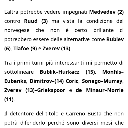
L’altra potrebbe vedere impegnati
Medvedev (2)
contro
Ruud (3)
ma vista la condizione del
norvegese che non è certo brillante ci
potrebbero essere delle alternative come
Rublev
(6)
,
Tiafoe (9)
e
Zverev (13)
.
Tra i primi turni più interessanti mi permetto di
sottolineare
Bublik–Hurkacz (15)
,
Monfils–
Eubanks
,
Dimitrov–(14) Coric
,
Sonego–Murray
,
Zverev (13)–Griekspoor
e
de Minaur–Norrie
(11)
.
Il detentore del titolo è Carreño Busta che non
potrà difenderlo perché sono diversi mesi che