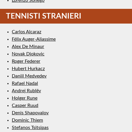
Lorenzo Sonego
TENNISTI STRANIERI
Carlos Alcaraz
Félix Auger-Aliassime
Alex De Minaur
Novak Djokovic
Roger Federer
Hubert Hurkacz
Daniil Medvedev
Rafael Nadal
Andrej Rublëv
Holger Rune
Casper Ruud
Denis Shapovalov
Dominic Thiem
Stefanos Tsitsipas