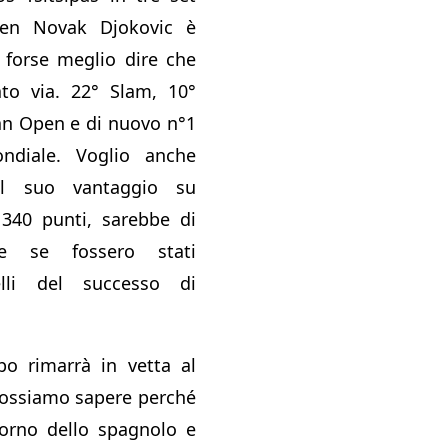
Open Novak Djokovic è
 forse meglio dire che
o via. 22° Slam, 10°
lian Open e di nuovo n°1
ondiale. Voglio anche
il suo vantaggio su
 340 punti, sarebbe di
re se fossero stati
elli del successo di
o rimarrà in vetta al
possiamo sapere perché
torno dello spagnolo e