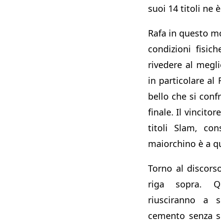
suoi 14 titoli ne è
Rafa in questo 
condizioni fisic
rivedere al megl
in particolare al
bello che si conf
finale. Il vincito
titoli Slam, co
maiorchino è a q
Torno al discors
riga sopra. Q
riusciranno a s
cemento senza se