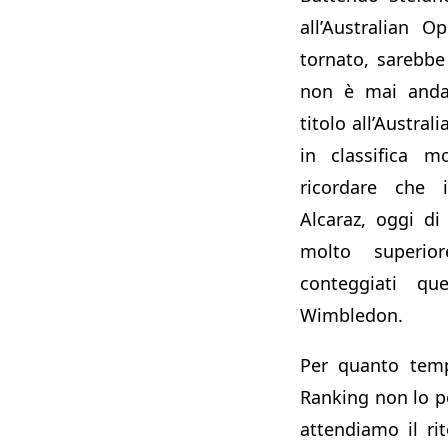
all’Australian 
tornato, sarebbe
non è mai andat
titolo all’Austra
in classifica m
ricordare che 
Alcaraz, oggi di
molto superio
conteggiati qu
Wimbledon.
Per quanto temp
Ranking non lo 
attendiamo il ri