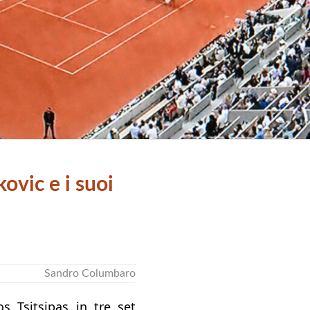
ovic e i suoi
Sandro Columbaro
s Tsitsipas in tre set