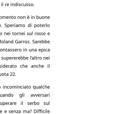
 il re indiscusso.
momento non è in buone
he. Speriamo di poterlo
io nei tornei
sul rosso
e
 Roland Garros. Sarebbe
rontassero in una epica
re supererebbe l’altro nei
nsiderato che anche il
uota 22.
o incominciato qualche
uando gli avversari
uperare il serbo sul
 e senza ma? Difficile