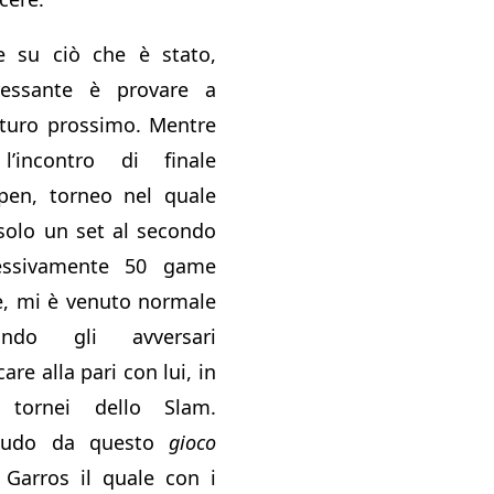
re su ciò che è stato,
ressante è provare a
futuro prossimo. Mentre
l’incontro di finale
Open, torneo nel quale
solo un set al secondo
essivamente 50 game
le, mi è venuto normale
ando gli avversari
are alla pari con lui, in
i tornei dello Slam.
cludo da questo
gioco
 Garros il quale con i