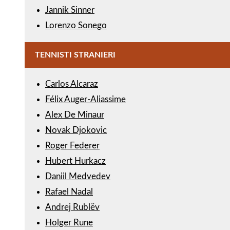
Jannik Sinner
Lorenzo Sonego
TENNISTI STRANIERI
Carlos Alcaraz
Félix Auger-Aliassime
Alex De Minaur
Novak Djokovic
Roger Federer
Hubert Hurkacz
Daniil Medvedev
Rafael Nadal
Andrej Rublëv
Holger Rune