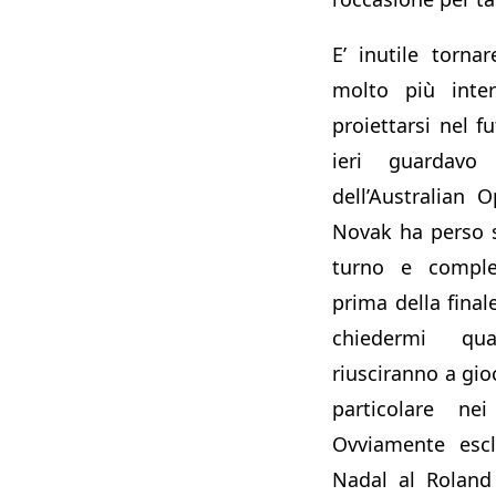
E’ inutile torna
molto più inte
proiettarsi nel 
ieri guardavo 
dell’Australian 
Novak ha perso 
turno e compl
prima della fina
chiedermi qu
riusciranno a gioc
particolare ne
Ovviamente es
Nadal al Roland