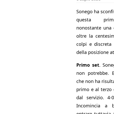
Sonego ha sconfi
questa prima
nonostante una c
oltre la centes
colpi e discreta 
della posizione at
Primo set
. Son
non potrebbe. B
che non ha risultat
primo e al terzo
dal servizio. 4-
Incomincia a b
entrare tuttavia