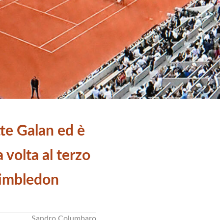
te Galan ed è
 volta al terzo
Wimbledon
Sandro Columbaro