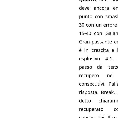
deve ancora en
punto con smash
30 con un errore 
15-40 con Galan
Gran passante ed
è in crescita e 
esplosivo. 4-1.
passo dal terz
recupero nel
consecutivi. Pal
risposta. Break.
detto chiara
recuperato 
consecutivi. Il 