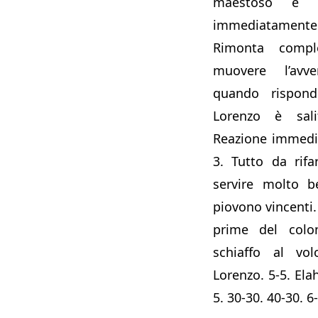
maestoso e L
immediatamente
Rimonta compl
muovere l’avv
quando risponde
Lorenzo è salit
Reazione immedi
3. Tutto da rif
servire molto b
piovono vincenti.
prime del col
schiaffo al vol
Lorenzo. 5-5. Elah
5. 30-30. 40-30. 6-