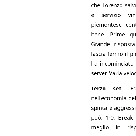
che Lorenzo salv
e servizio vin
piemontese cont
bene. Prime qua
Grande rispost
lascia fermo il p
ha incominciato
server. Varia velo
Terzo set
. Fr
nell’economia del
spinta e aggressi
può. 1-0. Break
meglio in risp