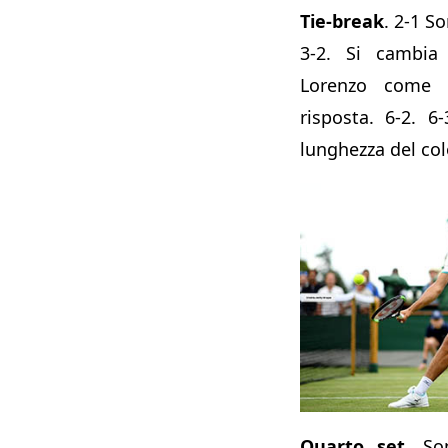
Tie-break
. 2-1 S
3-2. Si cambia
Lorenzo come 
risposta. 6-2. 6-
lunghezza del co
Quarto set
. So