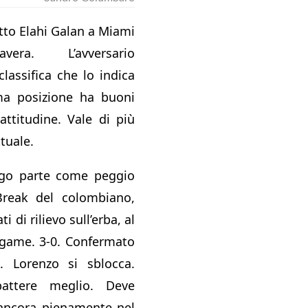
tto Elahi Galan a Miami
vera. L’avversario
lassifica che lo indica
ima posizione ha buoni
attitudine. Vale di più
tuale.
ego parte come peggio
reak del colombiano,
i di rilievo sull’erba, al
 game. 3-0. Confermato
0. Lorenzo si sblocca.
attere meglio. Deve
 ancora pienamente nel