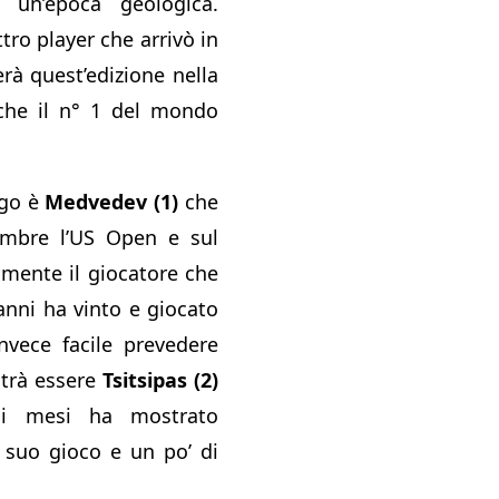
 un’epoca geologica.
ro player che arrivò in
rà quest’edizione nella
he il n° 1 del mondo
igo è
Medvedev (1)
che
embre l’US Open e sul
mente il giocatore che
anni ha vinto e giocato
nvece facile prevedere
potrà essere
Tsitsipas (2)
mi mesi ha mostrato
 suo gioco e un po’ di