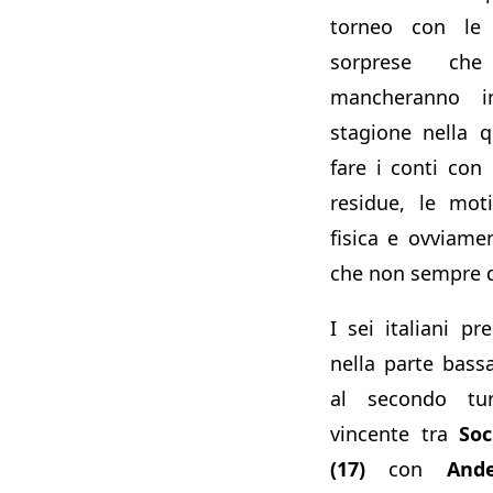
torneo con le 
sorprese che
mancheranno i
stagione nella 
fare i conti con 
residue, le moti
fisica e ovviame
che non sempre d
I sei italiani pr
nella parte bass
al secondo tu
vincente tra
So
(17)
con
And