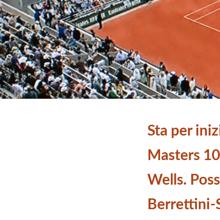
Sta per iniz
Masters 10
Wells. Poss
Berrettini-