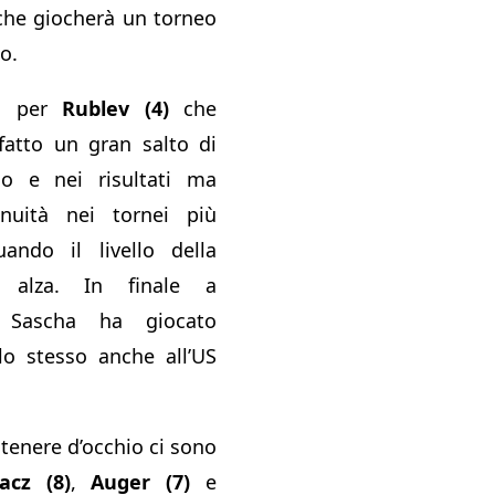
che giocherà un torneo
lo.
so per
Rublev (4)
che
fatto un gran salto di
co e nei risultati ma
nuità nei tornei più
ando il livello della
i alza. In finale a
n Sascha ha giocato
lo stesso anche all’US
 tenere d’occhio ci sono
acz (8)
,
Auger (7)
e