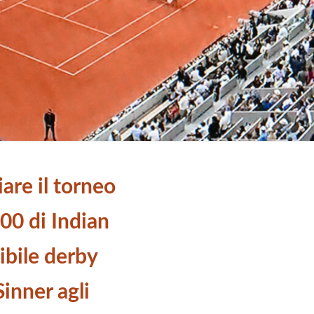
iare il torneo
00 di Indian
ibile derby
Sinner agli