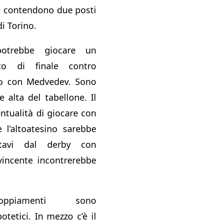
i contendono due posti
di Torino.
potrebbe giocare un
to di finale contro
cco con Medvedev. Sono
e alta del tabellone. Il
ntualità di giocare con
e l’altoatesino sarebbe
ttavi dal derby con
l vincente incontrerebbe
oppiamenti sono
tetici. In mezzo c’è il