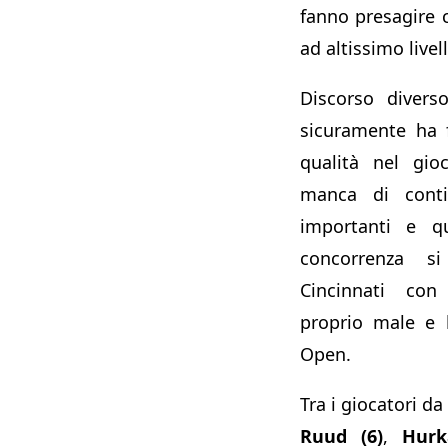
fanno presagire 
ad altissimo livel
Discorso diver
sicuramente ha 
qualità nel gio
manca di conti
importanti e qu
concorrenza s
Cincinnati co
proprio male e 
Open.
Tra i giocatori da
Ruud (6)
,
Hurk