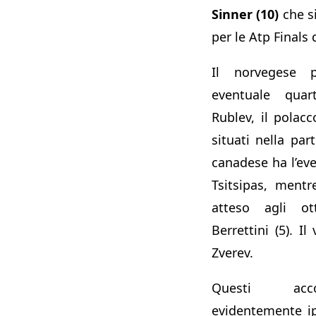
Sinner (10)
che s
per le Atp Finals 
Il norvegese 
eventuale quar
Rublev, il pola
situati nella part
canadese ha l’eve
Tsitsipas, mentr
atteso agli o
Berrettini (5). I
Zverev.
Questi acc
evidentemente ipo