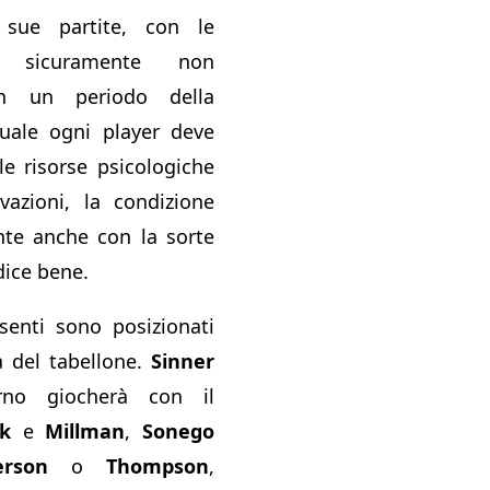
sue partite, con le
 sicuramente non
n un periodo della
quale ogni player deve
le risorse psicologiche
vazioni, la condizione
nte anche con la sorte
ice bene.
esenti sono posizionati
a del tabellone.
Sinner
rno giocherà con il
ck
e
Millman
,
Sonego
erson
o
Thompson
,