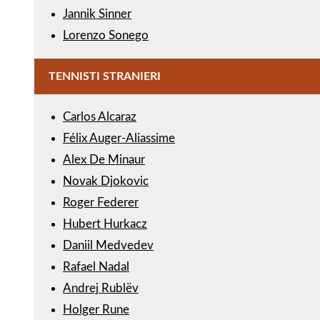
Jannik Sinner
Lorenzo Sonego
TENNISTI STRANIERI
Carlos Alcaraz
Félix Auger-Aliassime
Alex De Minaur
Novak Djokovic
Roger Federer
Hubert Hurkacz
Daniil Medvedev
Rafael Nadal
Andrej Rublëv
Holger Rune