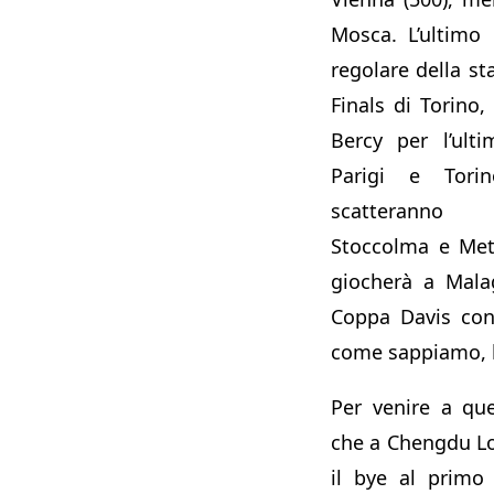
Mosca. L’ultimo
regolare della st
Finals di Torino,
Bercy per l’ult
Parigi e Tor
scatteranno 
Stoccolma e Met
giocherà a Malag
Coppa Davis con
come sappiamo, l’
Per venire a qu
che a Chengdu Lo
il bye al primo