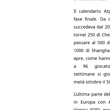
Il calendario A
fase finale. Da
succedeva dal 201
tornei 250 di Ch
passare al 500 d
1000 di Shangha
apre, come hann
a 96 giocato
settimane si gi
metà ottobre il 5
L’ultima parte de
in Europa con A
Vienna (500), me