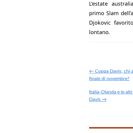
L’estate austral
primo Slam dell’a
Djokovic favori
lontano.
← Coppa Davis, chi a
finale di novembre?
Italia-Olanda e le al
Davis →