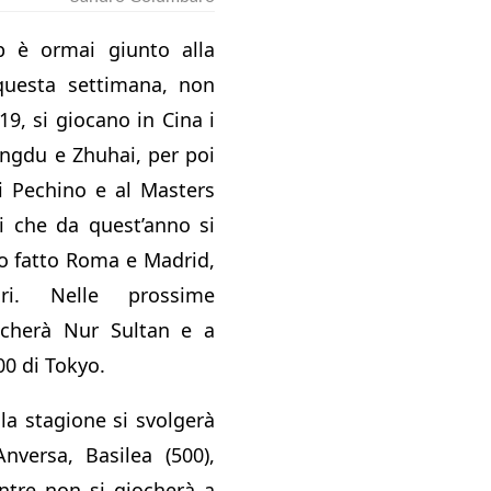
tp è ormai giunto alla
 questa settimana, non
9, si giocano in Cina i
engdu e Zhuhai, per poi
i Pechino e al Masters
i che da quest’anno si
o fatto Roma e Madrid,
ri. Nelle prossime
ocherà Nur Sultan e a
00 di Tokyo.
lla stagione si svolgerà
nversa, Basilea (500),
ntre non si giocherà a