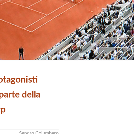
otagonisti
parte della
tp
Sandro Columbaro