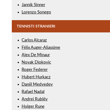
Jannik Sinner
Lorenzo Sonego
TENNISTI STRANIERI
Carlos Alcaraz
Félix Auger-Aliassime
Alex De Minaur
Novak Djokovic
Roger Federer
Hubert Hurkacz
Daniil Medvedev
Rafael Nadal
Andrej Rublëv
Holger Rune