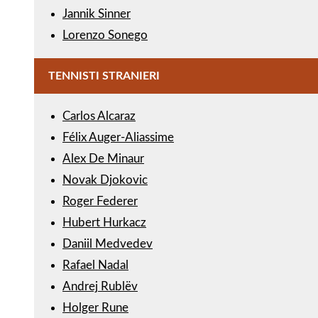
Jannik Sinner
Lorenzo Sonego
TENNISTI STRANIERI
Carlos Alcaraz
Félix Auger-Aliassime
Alex De Minaur
Novak Djokovic
Roger Federer
Hubert Hurkacz
Daniil Medvedev
Rafael Nadal
Andrej Rublëv
Holger Rune