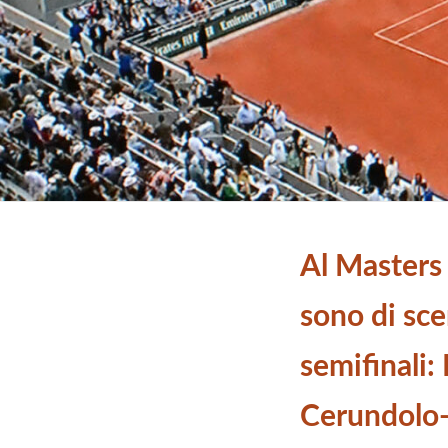
Al Masters
sono di sce
semifinali:
Cerundolo