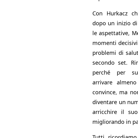
Con Hurkacz ch
dopo un inizio d
le aspettative, 
momenti decisivi
problemi di salu
secondo set. Ri
perché per su
arrivare almeno
convince, ma non
diventare un num
arricchire il su
migliorando in pa
Tutti ricordiamo