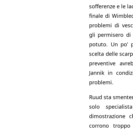
sofferenze e le la
finale di Wimble
problemi di ves
gli permisero d
potuto. Un po’ p
scelta delle scarp
preventive avre
Jannik in condi
problemi.
Ruud sta smente
solo specialis
dimostrazione 
corrono troppo 