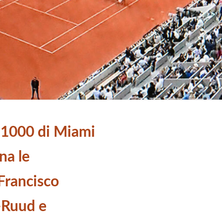
 1000 di Miami
na le
 Francisco
-Ruud e