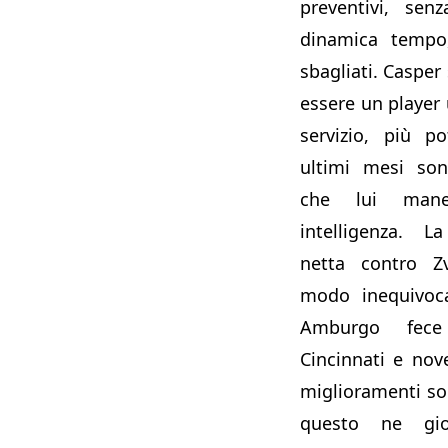
preventivi, sen
dinamica tempo
sbagliati. Casper
essere un player u
servizio, più po
ultimi mesi son
che lui man
intelligenza. L
netta contro Z
modo inequivoca
Amburgo fec
Cincinnati e nove
miglioramenti son
questo ne gi