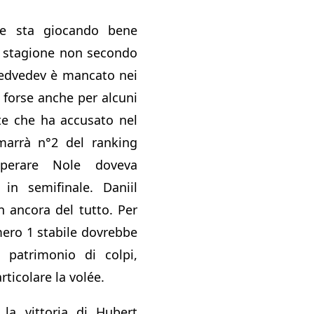
e sta giocando bene
i stagione non secondo
Medvedev è mancato nei
 forse anche per alcuni
te che ha accusato nel
marrà n°2 del ranking
perare Nole doveva
 in semifinale. Daniil
 ancora del tutto. Per
ero 1 stabile dovrebbe
o patrimonio di colpi,
rticolare la volée.
 la vittoria di Hubert