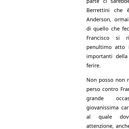
parte ci sarebb
Berrettini che 
Anderson, ormai
di quello che fe
Francisco si r
penultimo atto 
importanti dell
ferire.
Non posso non r
perso contro Fran
grande occa
giovanissima ca
al quale dov
attenzione, anche