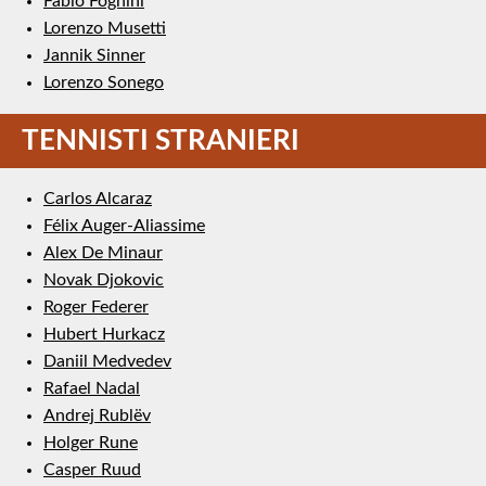
Fabio Fognini
Lorenzo Musetti
Jannik Sinner
Lorenzo Sonego
TENNISTI STRANIERI
Carlos Alcaraz
Félix Auger-Aliassime
Alex De Minaur
Novak Djokovic
Roger Federer
Hubert Hurkacz
Daniil Medvedev
Rafael Nadal
Andrej Rublëv
Holger Rune
Casper Ruud