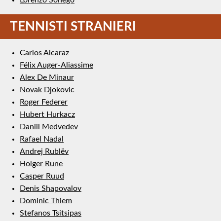
TENNISTI STRANIERI
Carlos Alcaraz
Félix Auger-Aliassime
Alex De Minaur
Novak Djokovic
Roger Federer
Hubert Hurkacz
Daniil Medvedev
Rafael Nadal
Andrej Rublëv
Holger Rune
Casper Ruud
Denis Shapovalov
Dominic Thiem
Stefanos Tsitsipas