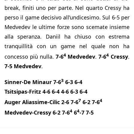
break, finiti uno per parte. Nel quarto Cressy ha
perso il game decisivo all’undicesimo. Sul 6-5 per
Medvedev le ultime forze sono scemate insieme
alla speranza. Daniil ha chiuso con estrema
tranquillità con un game nel quale non ha
4
4
concesso più nulla.
7-6
Medvedev
.
7-6
Cressy
.
7-5 Medvedev
.
3
Sinner-De Minaur 7-6
6-3 6-4
Tsitsipas-Fritz 4-6 6-4 4-6 6-3 6-4
7
4
Auger Aliassime-Cilic 2-6 7-6
6-2 7-6
4
4
Medvedev-Cressy 6-2 7-6
6
-7 7-5