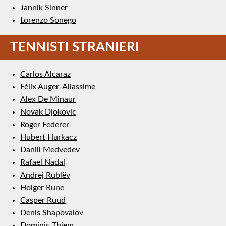
Jannik Sinner
Lorenzo Sonego
TENNISTI STRANIERI
Carlos Alcaraz
Félix Auger-Aliassime
Alex De Minaur
Novak Djokovic
Roger Federer
Hubert Hurkacz
Daniil Medvedev
Rafael Nadal
Andrej Rublëv
Holger Rune
Casper Ruud
Denis Shapovalov
Dominic Thiem