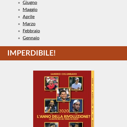
Giugno
Maggio
Aprile
Marzo
Febbraio
Gennaio
IMPERDIBILE!