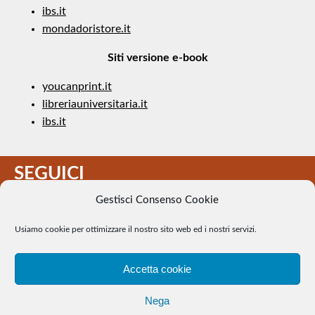
ibs.it
mondadoristore.it
Siti versione e-book
youcanprint.it
libreriauniversitaria.it
ibs.it
SEGUICI
Gestisci Consenso Cookie
Usiamo cookie per ottimizzare il nostro sito web ed i nostri servizi.
Accetta cookie
Il Tennis a pezzi - Alcune immagini presenti nel sito sono di
Nega
pubblico dominio. Se il loro uso costituisce una violazione dei