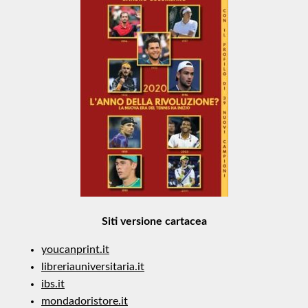
Siti versione cartacea
youcanprint.it
libreriauniversitaria.it
ibs.it
mondadoristore.it