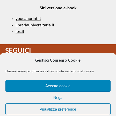
Siti versione e-book
youcanprint.it
libreriauniversitaria.it
ibs.it
SEGUICI
Gestisci Consenso Cookie
Usiamo cookie per ottimizzare il nostro sito web ed i nostri servizi.
Accetta cookie
Il Tennis a pezzi - Alcune immagini presenti nel sito sono di
Nega
pubblico dominio. Se il loro uso costituisce una violazione dei
diritti d’autore, se ne faccia comunicazione e si provvederà alla
Visualizza preference
loro rimozione. |
WEB Trieste