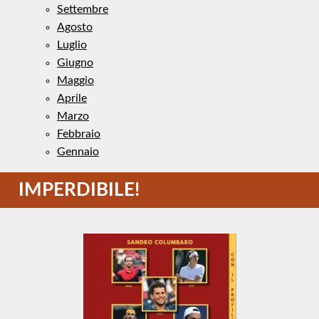
Settembre
Agosto
Luglio
Giugno
Maggio
Aprile
Marzo
Febbraio
Gennaio
IMPERDIBILE!