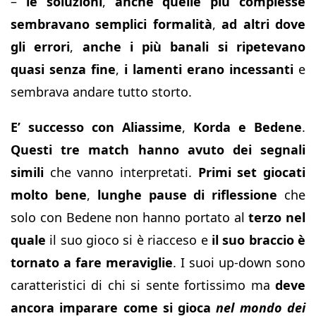
–
le soluzioni
,
anche quelle più complesse
sembravano semplici formalità
,
ad altri dove
gli errori
,
anche i più banali si ripetevano
quasi senza fine
,
i lamenti erano incessanti
e
sembrava andare tutto storto.
E’ successo con Aliassime
,
Korda e Bedene
.
Questi tre match hanno avuto dei segnali
simili
che vanno interpretati.
Primi set giocati
molto bene
,
lunghe pause di riflessione
che
solo con Bedene non hanno portato al
terzo nel
quale
il suo gioco si è riacceso e
il suo braccio è
tornato a fare meraviglie
. I suoi up-down sono
caratteristici di chi si sente fortissimo ma
deve
ancora imparare come si gioca
nel mondo dei