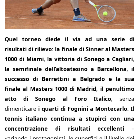
Quel torneo diede il via ad una serie di
risultati di rilievo
:
la finale di Sinner al Masters
1000 di Miami
,
la vittoria di Sonego a Cagliari
,
la semifinale dell’altoatesino a Barcellona
,
il
successo di Berrettini a Belgrado e la sua
finale al Masters 1000 di Madrid
,
il penultimo
atto di Sonego
al Foro Italico
, senza
dimenticare
i quarti di Fognini a Montecarlo
.
Il
tennis italiano continua a stupirci con una
concentrazione di risultati
eccellenti
–
variando i protagonisti, le superfici e il livello dei