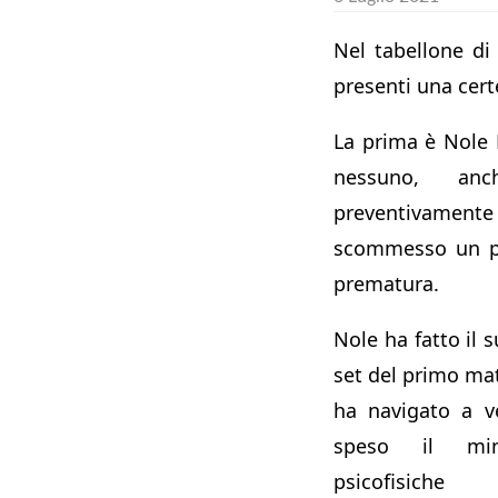
Nel tabellone d
presenti una cert
La prima è Nole 
nessuno, anc
preventivamente
scommesso un pe
prematura.
Nole ha fatto il s
set del primo matc
ha navigato a ve
speso il min
psicofisiche