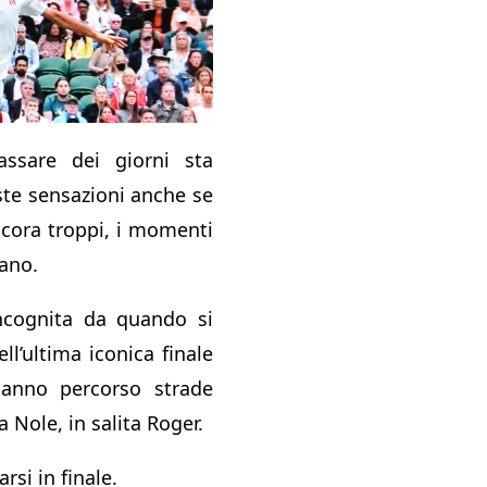
ssare dei giorni sta
ste sensazioni anche se
ncora troppi, i momenti
cano.
incognita da quando si
ll’ultima iconica finale
anno percorso strade
a Nole, in salita Roger.
rsi in finale.