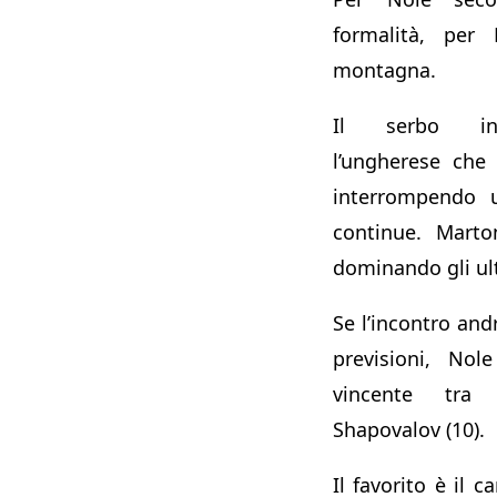
formalità, per
montagna.
Il serbo inc
l’ungherese che
interrompendo u
continue. Marto
dominando gli ult
Se l’incontro and
previsioni, Nol
vincente tra
Shapovalov (10).
Il favorito è il 