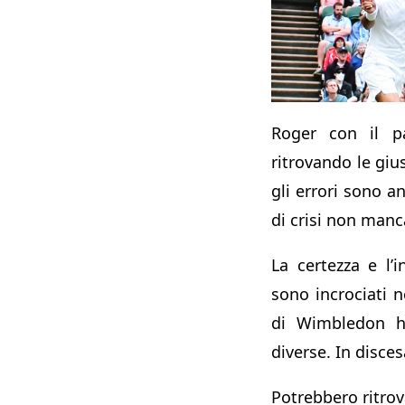
Roger con il pa
ritrovando le giu
gli errori sono a
di crisi non man
La certezza e l’
sono incrociati ne
di Wimbledon h
diverse. In disces
Potrebbero ritrova