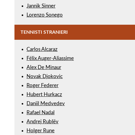
Jannik Sinner
Lorenzo Sonego
TENNISTI STRANIERI
Carlos Alcaraz
Félix Auger-Aliassime
Alex De Minaur
Novak Djokovic
Roger Federer
Hubert Hurkacz
Daniil Medvedev
Rafael Nadal
Andrej Rublëv
Holger Rune