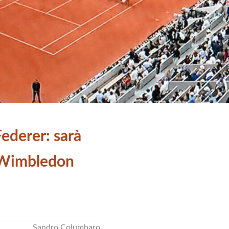
ederer: sarà
a Wimbledon
Sandro Columbaro