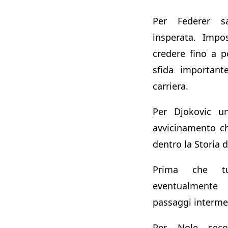
Per Federer sa
insperata. Impo
credere fino a po
sfida important
carriera.
Per Djokovic un
avvicinamento c
dentro la Storia d
Prima che tu
eventualmente
passaggi interme
Per Nole sec