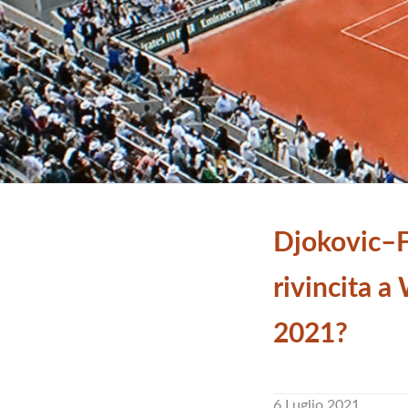
Djokovic–F
rivincita 
2021?
6 Luglio 2021