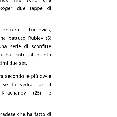
 Roger due tappe di
ontrerà Fucsovics,
 ha battuto Rublev (5)
na serie di sconfitte
n ha vinto al quinto
imi due set.
rà secondo le più ovvie
e se la vedrà con il
 Khachanov (25) e
canadese che ha fatto di