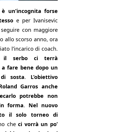
è un’incognita forse
tesso
e per Ivanisevic
 seguire con maggiore
to allo scorso anno, ora
ato l’incarico di coach.
e
il serbo ci terrà
 a fare bene dopo un
di sosta
.
L’obiettivo
 Roland Garros anche
ecarlo potrebbe non
in forma
.
Nel nuovo
o il solo torneo di
no che
ci vorrà un po’