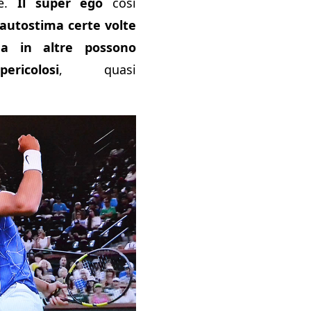
te.
Il super ego
così
autostima certe volte
a in altre possono
ricolosi
, quasi