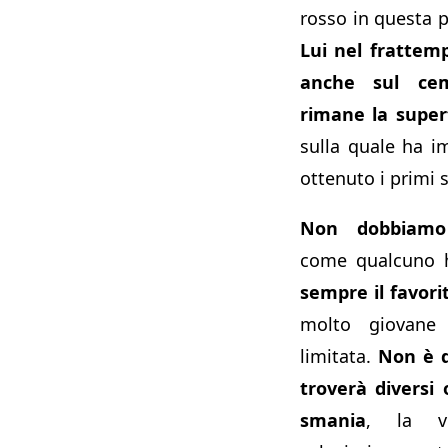
rosso in questa p
Lui nel frattem
anche sul ce
rimane la superf
sulla quale ha i
ottenuto i primi 
Non dobbiamo 
come qualcuno h
sempre il favor
molto giovane 
limitata.
Non è d
troverà diversi 
smania
, la vo