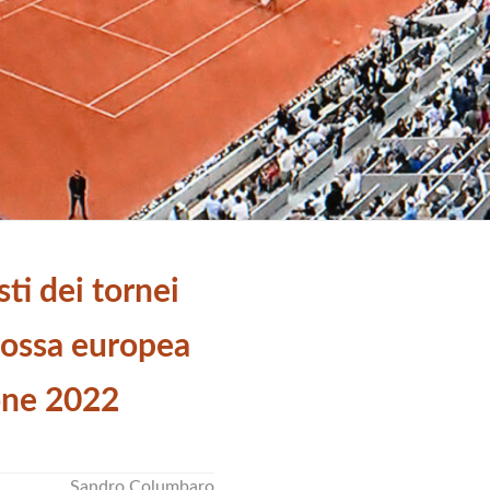
sti dei tornei
 rossa europea
ione 2022
Sandro Columbaro