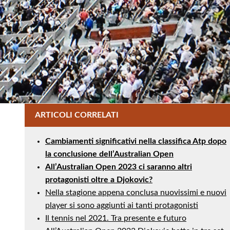
ARTICOLI CORRELATI
Cambiamenti significativi nella classifica Atp dopo
la conclusione dell’Australian Open
All’Australian Open 2023 ci saranno altri
protagonisti oltre a Djokovic?
Nella stagione appena conclusa nuovissimi e nuovi
player si sono aggiunti ai tanti protagonisti
Il tennis nel 2021. Tra presente e futuro