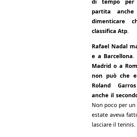
di tempo per r
partita anch
dimenticare 
classifica Atp
.
Rafael Nadal m
e a Barcellona
.
Madrid o a Roma
non può che ess
Roland Garro
anche il second
Non poco per un 
estate aveva fatt
lasciare il tennis.