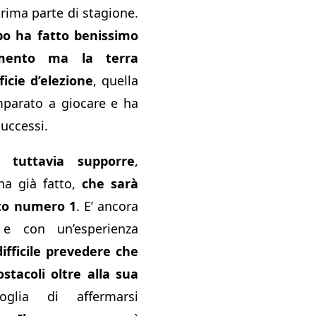
rima parte di stagione.
po ha fatto benissimo
mento
ma la terra
icie d’elezione
, quella
mparato a giocare e ha
successi.
tuttavia supporre
,
a già fatto,
che sarà
ito numero 1
. E’ ancora
e con un’esperienza
ifficile prevedere che
ostacoli oltre alla sua
glia di affermarsi