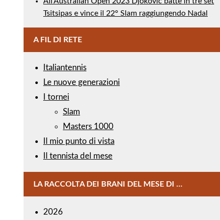
All’Australian Open 2023 Djokovic batte in tre set
Tsitsipas e vince il 22° Slam raggiungendo Nadal
A FIL DI RETE
Italiantennis
Le nuove generazioni
I tornei
Slam
Masters 1000
Il mio punto di vista
Il tennista del mese
LA RACCOLTA DEI BRANI DEL MESE DI …
2026