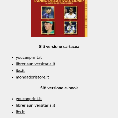
Siti versione cartacea
youcanprint.it
libreriauniversitaria.it
ibs.it
mondadoristore.it
Siti versione e-book
youcanprint.it
libreriauniversitaria.it
ibs.it