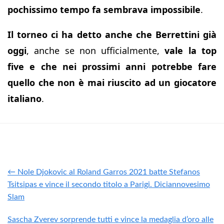
pochissimo tempo fa sembrava impossibile
.
Il torneo ci ha detto anche che Berrettini già
oggi
, anche se non ufficialmente,
vale la top
five e che nei prossimi anni potrebbe fare
quello che non è mai riuscito ad un giocatore
italiano
.
← Nole Djokovic al Roland Garros 2021 batte Stefanos
Tsitsipas e vince il secondo titolo a Parigi. Diciannovesimo
Slam
Sascha Zverev sorprende tutti e vince la medaglia d’oro alle