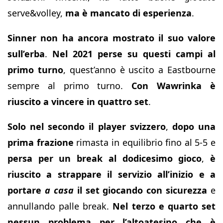
serve&volley,
ma è mancato di esperienza
.
Sinner non ha ancora mostrato il suo valore
sull’erba
.
Nel 2021 perse su questi campi al
primo turno
, quest’anno è uscito a Eastbourne
sempre al primo turno.
Con Wawrinka è
riuscito a vincere in quattro set
.
Solo nel secondo il player svizzero
,
dopo una
prima frazione
rimasta in equilibrio fino al 5-5 e
persa per un break al dodicesimo gioco
,
è
riuscito a strappare il servizio all’inizio e a
portare
a casa
il set giocando con sicurezza
e
annullando palle break.
Nel terzo e quarto set
nessun problema per l’altoatesino che è