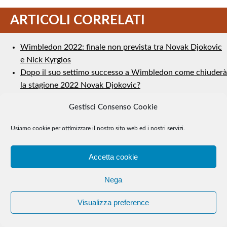
ARTICOLI CORRELATI
Wimbledon 2022: finale non prevista tra Novak Djokovic
e Nick Kyrgios
Dopo il suo settimo successo a Wimbledon come chiuderà
la stagione 2022 Novak Djokovic?
Nole Djokovic vince la 134a edizione di Wimbledon, il suo
Gestisci Consenso Cookie
sesto titolo sui campi di Church Road
Settembre 2023: Novak Djokovic
Usiamo cookie per ottimizzare il nostro sito web ed i nostri servizi.
Giugno 2023: Novak Djokovic
Accetta cookie
A FIL DI RETE
Nega
Italiantennis
Visualizza preference
Le nuove generazioni
I tornei