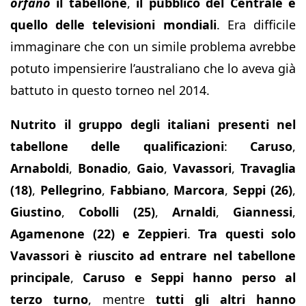
orfano
il tabellone
,
il pubblico del Centrale e
quello delle televisioni mondiali
. Era difficile
immaginare che con un simile problema avrebbe
potuto impensierire l’australiano che lo aveva già
battuto in questo torneo nel 2014.
Nutrito il gruppo degli italiani presenti nel
tabellone delle qualificazioni
:
Caruso
,
Arnaboldi
,
Bonadio
,
Gaio
,
Vavassori
,
Travaglia
(18)
,
Pellegrino
,
Fabbiano
,
Marcora
,
Seppi (26)
,
Giustino
,
Cobolli (25)
,
Arnaldi
,
Giannessi
,
Agamenone (22) e Zeppieri
.
Tra questi solo
Vavassori è riuscito ad entrare nel tabellone
principale
,
Caruso e Seppi hanno perso al
terzo turno
, mentre
tutti gli altri hanno