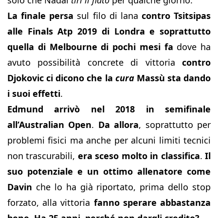
solo che Nadal
tiri il fiato
per qualche giorno.
La finale persa
sul filo di lana
contro Tsitsipas
alle Finals Atp 2019 di Londra e soprattutto
quella di Melbourne di pochi mesi fa
dove ha
avuto possibilità concrete di vittoria
contro
Djokovic ci dicono che la
cura
Massù sta dando
i suoi effetti
.
Edmund arrivò nel 2018 in semifinale
all’Australian Open
.
Da allora
, soprattutto per
problemi fisici ma anche per alcuni limiti tecnici
non trascurabili,
era sceso molto in classifica
.
Il
suo potenziale e un ottimo allenatore come
Davin
che lo ha già riportato, prima dello stop
forzato, alla vittoria
fanno sperare abbastanza