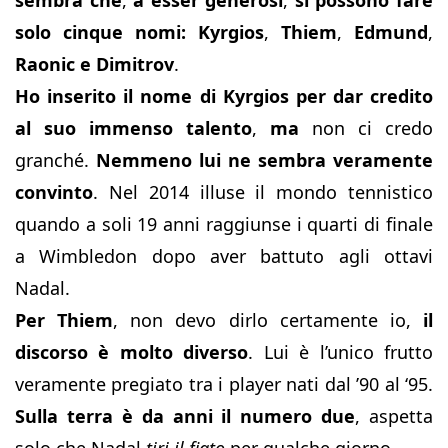
sembra che
,
a esser generosi
,
si possono fare
solo cinque nomi: Kyrgios
,
Thiem
,
Edmund
,
Raonic e Dimitrov
.
Ho inserito il nome di Kyrgios per dar credito
al suo immenso talento
,
ma
non ci credo
granché.
Nemmeno lui ne sembra veramente
convinto
. Nel 2014 illuse il mondo tennistico
quando a soli 19 anni raggiunse i quarti di finale
a Wimbledon dopo aver battuto agli ottavi
Nadal.
Per Thiem
, non devo dirlo certamente io,
il
discorso è molto diverso
. Lui è l’unico frutto
veramente pregiato tra i player nati dal ’90 al ‘95.
Sulla terra è da anni il numero due
, aspetta