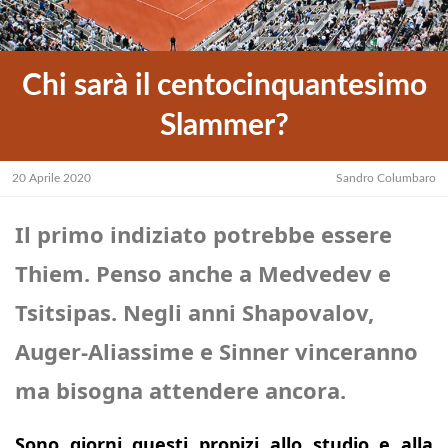
Chi sarà il centocinquantesimo
Slammer?
20 Aprile 2020
Sandro Columbaro
Il primo indiziato potrebbe essere
Thiem. Penso anche a Medvedev e
Tsitsipas. Negli anni Shapovalov,
Auger-Aliassime e Sinner vinceranno
ma bisogna attendere ancora.
Sono giorni questi propizi allo studio e alla