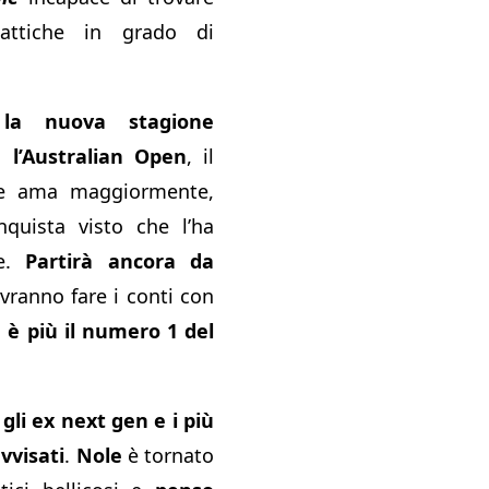
tattiche in grado di
 la nuova stagione
 l’Australian Open
, il
se ama maggiormente,
nquista visto che l’ha
te.
Partirà ancora da
ovranno fare i conti con
 è più il numero 1 del
,
gli ex next gen e i più
vvisati
.
Nole
è tornato