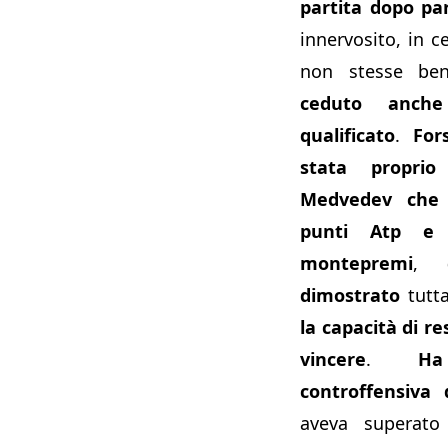
partita dopo par
innervosito, in 
non stesse b
ceduto anch
qualificato
.
For
stata proprio
Medvedev che 
punti Atp e 
montepremi
,
c
dimostrato
tutt
la capacità di re
vincere
.
Ha
controffensiva d
aveva superato