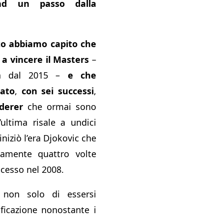
d un passo dalla
o abbiamo capito che
a vincere il Masters
–
iva dal 2015 –
e che
iato
,
con sei successi
,
ederer
che ormai sono
’ultima risale a undici
iniziò l’era Djokovic che
vamente quattro volte
cesso nel 2008.
non solo di essersi
ificazione nonostante i