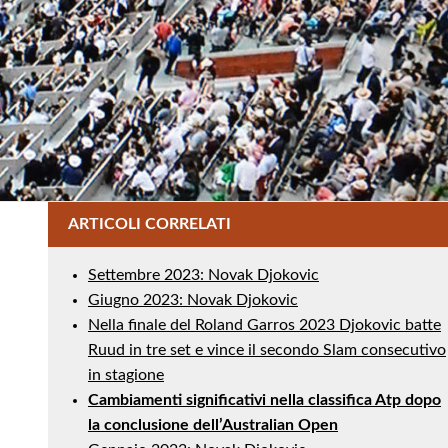
ARTICOLI CORRELATI
Settembre 2023: Novak Djokovic
Giugno 2023: Novak Djokovic
Nella finale del Roland Garros 2023 Djokovic batte
Ruud in tre set e vince il secondo Slam consecutivo
in stagione
Cambiamenti significativi nella classifica Atp dopo
la conclusione dell’Australian Open