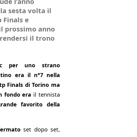
lude l’anno
a sesta volta il
p Finals e
il prossimo anno
rendersi il trono
ic per uno strano
tino era il n°7 nella
tp Finals di Torino
ma
n fondo
era
il tennista
grande favorito della
fermato
set dopo set,