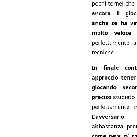
pochi tornei che
ancora il gio
anche se ha vin
molto veloce
c
perfettamente al
tecniche.
In finale con
approccio tener
giocando sec
preciso
studiato 
perfettamente i
L’avversari
abbastanza pr
come neve
al so