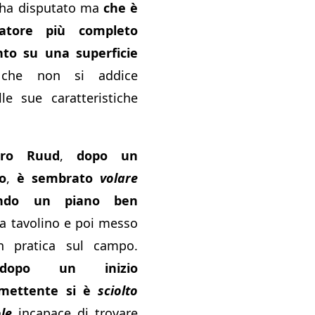
 ha disputato ma
che è
catore più completo
to su una superficie
he non si addice
le sue caratteristiche
tro Ruud
,
dopo un
o
,
è sembrato
volare
ondo un piano ben
a tavolino e poi messo
n pratica sul campo.
o dopo un inizio
omettente si è
sciolto
le
incapace di trovare