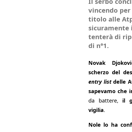
Il serbo conc
vincendo per l
titolo alle At
sicuramente 
tenterà di rip
di n°1.
Novak Djokov
scherzo del des
entry list
delle A
sapevamo che i
da battere,
il 
vigilia
.
Nole lo ha con