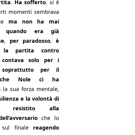
tita
.
Ha sofferto
, si è
certi momenti sembrava
ene
ma non ha mai
e quando era già
se
,
per paradosso
,
è
 la partita contro
contava solo per i
soprattutto per il
he Nole ci ha
a la sua forza mentale,
silienza e la volontà di
 resistito alla
ell’avversario
che lo
 sul finale
reagendo