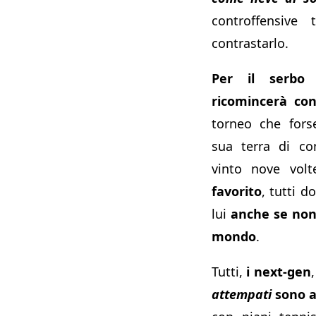
controffensive 
contrastarlo.
Per il serbo
ricomincerà con
torneo che for
sua terra di co
vinto nove vol
favorito
, tutti d
lui
anche se non
mondo
.
Tutti,
i next-gen
attempati
sono a