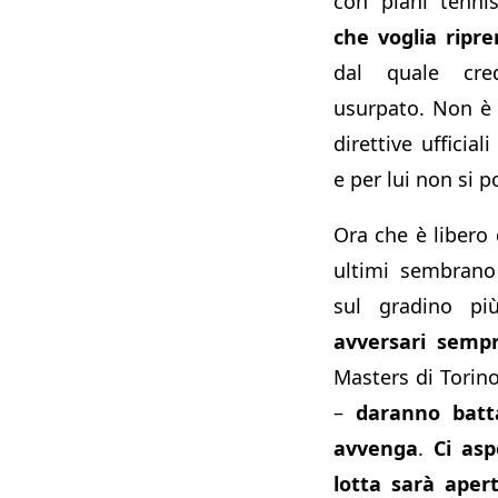
con piani tennis
che voglia ripre
dal quale cre
usurpato. Non è 
direttive ufficial
e per lui non si p
Ora che è libero d
ultimi sembrano
sul gradino p
avversari sempr
Masters di Torin
–
daranno batt
avvenga
.
Ci as
lotta sarà aper