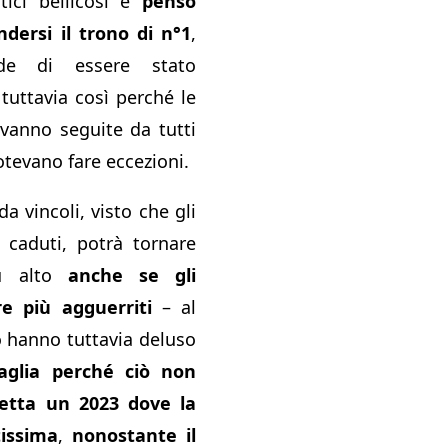
tici bellicosi e
penso
ndersi il trono di n°1
,
de di essere stato
tuttavia così perché le
i vanno seguite da tutti
otevano fare eccezioni.
a vincoli, visto che gli
 caduti, potrà tornare
iù alto
anche se gli
e più agguerriti
– al
o hanno tuttavia deluso
aglia perché ciò non
petta un 2023 dove la
tissima
,
nonostante il